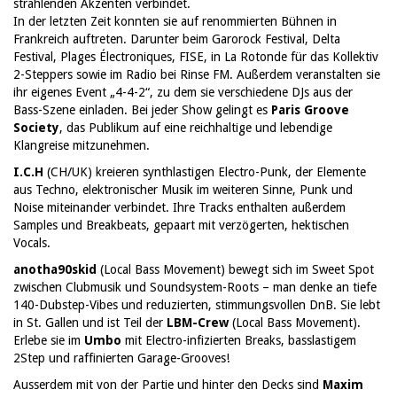
strahlenden Akzenten verbindet.
In der letzten Zeit konnten sie auf renommierten Bühnen in
Frankreich auftreten. Darunter beim Garorock Festival, Delta
Festival, Plages Électroniques, FISE, in La Rotonde für das Kollektiv
2-Steppers sowie im Radio bei Rinse FM. Außerdem veranstalten sie
ihr eigenes Event „4-4-2“, zu dem sie verschiedene DJs aus der
Bass-Szene einladen. Bei jeder Show gelingt es
Paris Groove
Society
, das Publikum auf eine reichhaltige und lebendige
Klangreise mitzunehmen.
I.C.H
(CH/UK) kreieren synthlastigen Electro-Punk, der Elemente
aus Techno, elektronischer Musik im weiteren Sinne, Punk und
Noise miteinander verbindet. Ihre Tracks enthalten außerdem
Samples und Breakbeats, gepaart mit verzögerten, hektischen
Vocals.
anotha90skid
(Local Bass Movement) bewegt sich im Sweet Spot
zwischen Clubmusik und Soundsystem-Roots – man denke an tiefe
140-Dubstep-Vibes und reduzierten, stimmungsvollen DnB. Sie lebt
in St. Gallen und ist Teil der
LBM-Crew
(Local Bass Movement).
Erlebe sie im
Umbo
mit Electro-infizierten Breaks, basslastigem
2Step und raffinierten Garage-Grooves!
Ausserdem mit von der Partie und hinter den Decks sind
Maxim