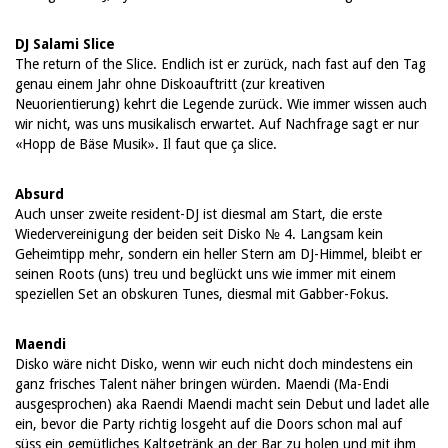
DJ Salami Slice
The return of the Slice. Endlich ist er zurück, nach fast auf den Tag
genau einem Jahr ohne Diskoauftritt (zur kreativen
Neuorientierung) kehrt die Legende zurück. Wie immer wissen auch
wir nicht, was uns musikalisch erwartet. Auf Nachfrage sagt er nur
«Hopp de Bäse Musik». Il faut que ça slice.
Absurd
Auch unser zweite resident-DJ ist diesmal am Start, die erste
Wiedervereinigung der beiden seit Disko № 4. Langsam kein
Geheimtipp mehr, sondern ein heller Stern am DJ-Himmel, bleibt er
seinen Roots (uns) treu und beglückt uns wie immer mit einem
speziellen Set an obskuren Tunes, diesmal mit Gabber-Fokus.
Maendi
Disko wäre nicht Disko, wenn wir euch nicht doch mindestens ein
ganz frisches Talent näher bringen würden. Maendi (Ma-Endi
ausgesprochen) aka Raendi Maendi macht sein Debut und ladet alle
ein, bevor die Party richtig losgeht auf die Doors schon mal auf
süss ein gemütliches Kaltgetränk an der Bar zu holen und mit ihm