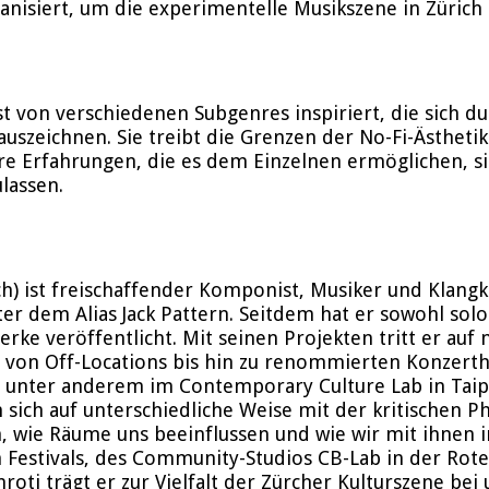
isiert, um die experimentelle Musikszene in Zürich
st von verschiedenen Subgenres inspiriert, die sich d
uszeichnen. Sie treibt die Grenzen der No-Fi-Ästhetik 
re Erfahrungen, die es dem Einzelnen ermöglichen, s
lassen.
ich) ist freischaffender Komponist, Musiker und Klangku
er dem Alias Jack Pattern. Seitdem hat er sowohl solo
rke veröffentlicht. Mit seinen Projekten tritt er auf
– von Off-Locations bis hin zu renommierten Konzerthä
ie unter anderem im Contemporary Culture Lab in Tai
en sich auf unterschiedliche Weise mit der kritische
 wie Räume uns beeinflussen und wie wir mit ihnen i
 Festivals, des Community-Studios CB-Lab in der Roten
roti trägt er zur Vielfalt der Zürcher Kulturszene be