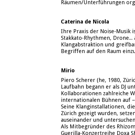
Räumen/Unterführungen organ
Caterina de Nicola
Ihre Praxis der Noise-Musik i
Stakkato-Rhythmen, Drone... a
Klangabstraktion und greifba
Begriffen auf den Raum einzu
Mirio
Piero Scherer (he, 1980, Zür
Laufbahn begann er als DJ unt
Kollaborationen zahlreiche We
internationalen Bühnen auf 
Seine Klanginstallationen, d
Zürich gezeigt wurden, setz
auseinander und untersuchen,
Als Mitbegründer des Rhizom
Guerilla-Konzertreihe Doxa Sh