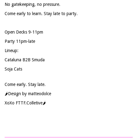
No gatekeeping, no pressure.
Come early to learn. Stay late to party.
Open Decks 9-11pm
Party 11pm-late
Lineup:
Cataluna B2B Smuda
Soja Cats
Come early. Stay late.
🌶️Design by matteodolce
XoXo FTTF.Colletive🌶️