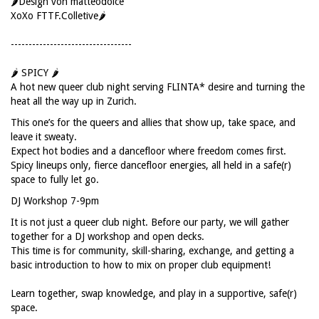
🌶️Design von matteodolce
XoXo FTTF.Colletive🌶️
----------------------------------
🌶️ SPICY 🌶️
A hot new queer club night serving FLINTA* desire and turning the
heat all the way up in Zurich.
This one’s for the queers and allies that show up, take space, and
leave it sweaty.
Expect hot bodies and a dancefloor where freedom comes first.
Spicy lineups only, fierce dancefloor energies, all held in a safe(r)
space to fully let go.
DJ Workshop 7-9pm
It is not just a queer club night. Before our party, we will gather
together for a DJ workshop and open decks.
This time is for community, skill-sharing, exchange, and getting a
basic introduction to how to mix on proper club equipment!
Learn together, swap knowledge, and play in a supportive, safe(r)
space.